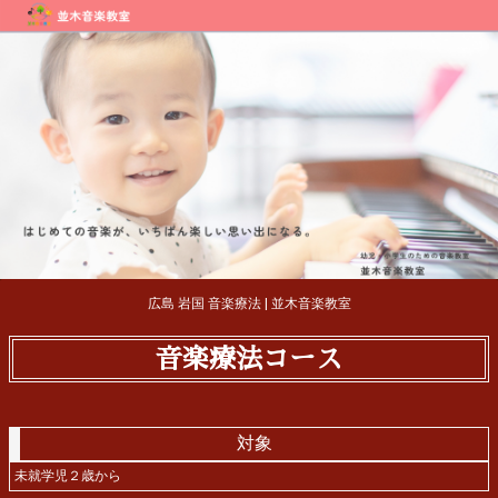
広島 岩国 音楽療法 | 並木音楽教室
音楽療法コース
対象
未就学児２歳から